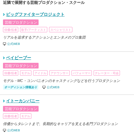
近隣で展開する芸能プロダクション・スクール
ビッグファイタープロジェクト
芸能プロダクション
俳優/役者
歌手/アーティスト
スペシャリスト
リアルを追求するアクションとエンタメのプロ集団
公式WEB
ベイビーブー
芸能プロダクション
俳優/役者
モデル
アイドル
アナウンサー
パフォーマー
ナレーター・司会
モデル・MC・コンパニオンのキャスティングなどを行うプロダクション
オーディション情報あり
公式WEB
イトーカンパニー
芸能プロダクション
俳優/役者
モデル
俳優からタレントまで、長期的なキャリアを支える名門プロダクション
公式WEB