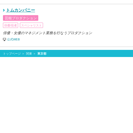
トムカンパニー
芸能プロダクション
俳優/役者
スペシャリスト
俳優・女優のマネジメント業務を行なうプロダクション
公式WEB
トップページ
関東
東京都