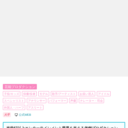
芸能プロダクション
子役/キッズ
俳優/役者
モデル
歌手/アーティスト
お笑い芸人
アイドル
スペシャリスト
アナウンサー
パフォーマー
声優
ナレーター・司会
外国人・ハーフ
アスリート
大手
公式WEB