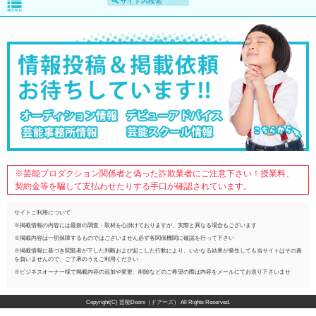
※芸能プロダクション関係者と偽った詐欺業者にご注意下さい！授業料、
契約金等を騙して支払わせたりする手口が確認されています。
サイトご利用について
※掲載情報の内容には最新の調査・取材を心掛けておりますが、実際と異なる場合もございます
※掲載内容は一切保障するものではございません必ず各関係機関に確認を行って下さい
※掲載情報に基づき閲覧者が下した判断および起こした行動により、いかなる結果が発生しても当サイトはその責
を負いませんので、ご了承のうえご利用ください
※ビジネスオーナー様で掲載内容の追加や変更、削除などのご希望の際は内容をメールにてお送り下さいませ
Copyright(C) 芸能Doors（ドアーズ） All Rights Reserved.