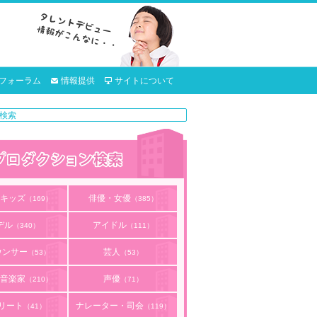
フォーラム
情報提供
サイトについて
キッズ
俳優・女優
（169）
（385）
デル
アイドル
（340）
（111）
ウンサー
芸人
（53）
（53）
音楽家
声優
（210）
（71）
リート
ナレーター・司会
（41）
（119）