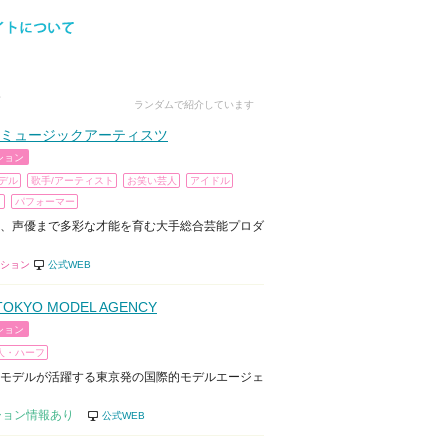
ランダムで紹介しています
ミュージックアーティスツ
ション
デル
歌手/アーティスト
お笑い芸人
アイドル
ト
パフォーマー
、声優まで多彩な才能を育む大手総合芸能プロダ
ション
公式WEB
TOKYO MODEL AGENCY
ション
人・ハーフ
モデルが活躍する東京発の国際的モデルエージェ
ション情報あり
公式WEB