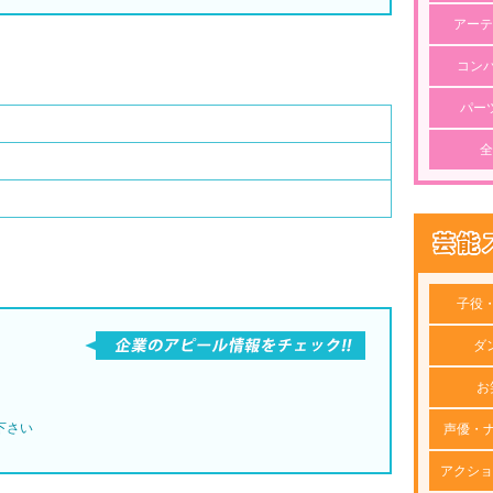
アーテ
コン
パー
全
子役
ダ
お
下さい
声優・
アクショ