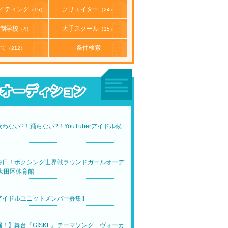
イティング
クリエイター
（15）
（24）
制学校
大手スクール
（4）
（15）
て
条件検索
（212）
わない?！踊らない?！YouTuberアイドル候
！
晦日！ボクシング世界戦ラウンドガールオーデ
大田区体育館
イドルユニットメンバー募集!!
！】舞台『GISKE』テーマソング ヴォーカ