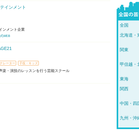
テインメント
全国
インメント企業
北海道・
式WEB
GE21
関東
ナレーター
子役・キッズ
甲信越・
声楽・演技のレッスンを行う芸能スクール
東海
関西
中国・四
九州・沖