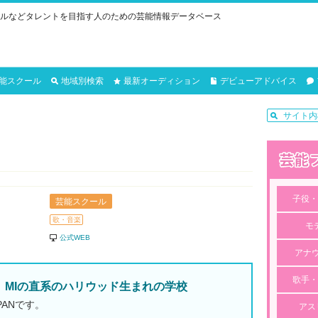
ルなどタレントを目指す人のための芸能情報データベース
能スクール
地域別検索
最新オーディション
デビューアドバイス
子役・
芸能スクール
歌・音楽
モ
公式WEB
アナ
歌手・
、MIの直系のハリウッド生まれの学校
PANです。
アス