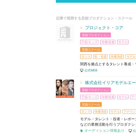
近隣で展開する芸能プロダクション・スクール
プロジェクト・コア
芸能プロダクション
子役/キッズ
俳優/役者
モデル
芸能スクール
ダンス
歌・音楽
俳優演技
モデル
関西を拠点とするタレント養成・
公式WEB
株式会社イリアモデルエー
芸能プロダクション
子役/キッズ
俳優/役者
モデル
ア
芸能スクール
ダンス
俳優演技
モデル
アナウン
モデル・タレント・役者・レポー
などの業務活動を行うプロダクシ
オーディション情報あり
公