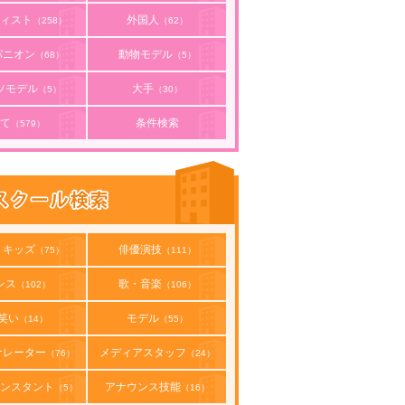
ィスト
外国人
（258）
（62）
パニオン
動物モデル
（68）
（5）
ツモデル
大手
（5）
（30）
て
条件検索
（579）
・キッズ
俳優演技
（75）
（111）
ンス
歌・音楽
（102）
（106）
笑い
モデル
（14）
（55）
ナレーター
メディアスタッフ
（76）
（24）
ンスタント
アナウンス技能
（5）
（16）