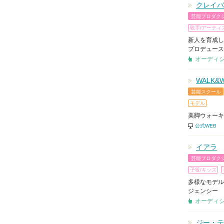
クレイバ
芸能プロダク
歌手/アーティ
新人を育成し
プロデュース
オーディ
WALK&
芸能スクール
モデル
美脚ウォーキ
公式WEB
イアラ
芸能プロダク
子役/キッズ
多様なモデル
ジェンシー
オーディ
ジー・テ