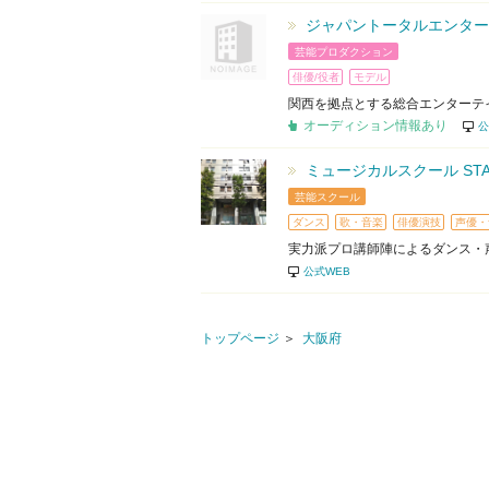
ジャパントータルエンター
芸能プロダクション
俳優/役者
モデル
関西を拠点とする総合エンターテ
オーディション情報あり
公
ミュージカルスクール STA
芸能スクール
ダンス
歌・音楽
俳優演技
声優・
実力派プロ講師陣によるダンス・
公式WEB
トップページ
大阪府