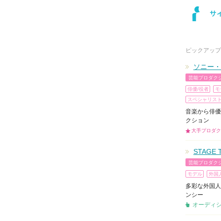
ピックアップ
ソニー・
芸能プロダク
俳優/役者
モ
スペシャリス
音楽から俳優
クション
大手プロダク
STAGE 
芸能プロダク
モデル
外国
多彩な外国人
ンシー
オーディ