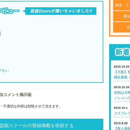
脚本・ラ
通信
全
N
2019.10.20
下さい
【大阪】歌
補生募集
2019.10.20
決戦は大
由コメント掲示板
ィション/
・不適切な内容は削除させて頂きます。
2019.10.1
コスプレア
2019.8.28
芸能スクールの登録掲載を依頼する
【新人発掘