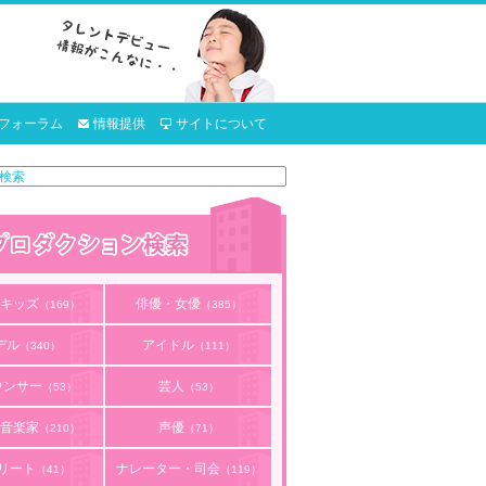
フォーラム
情報提供
サイトについて
キッズ
俳優・女優
（169）
（385）
デル
アイドル
（340）
（111）
ウンサー
芸人
（53）
（53）
音楽家
声優
（210）
（71）
リート
ナレーター・司会
（41）
（119）