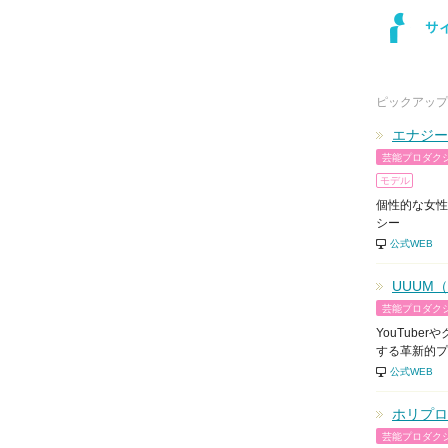
ピックアップ
エナジー
芸能プロダク
モデル
個性的な女性
シー
公式WEB
UUUM
芸能プロダク
YouTub
する革新的プ
公式WEB
ホリプロ
芸能プロダク