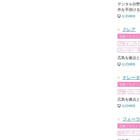
デジタル分野
作を手掛ける
公式WEB
クレア
芸能プロダク
子役/キッズ
ナレーター・
広島を拠点と
公式WEB
ナレータ
芸能プロダク
声優
ナレー
広島を拠点と
公式WEB
フォーラ
芸能プロダク
歌手/アーティ