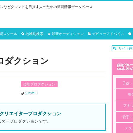
ルなどタレントを目指す人のための芸能情報データベース
能スクール
地域別検索
最新オーディション
デビューアドバイス
ロダクション
子役・
芸能プロダクション
公式WEB
モ
アナ
クリエイタープロダクション
歌手・
スタープロダクションです。
アス