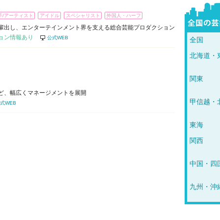
手/アーティスト
アイドル
スペシャリスト
外国人・ハーフ
輩出し、エンターテインメント界を支える総合芸能プロダクション
ョン情報あり
公式WEB
全国
北海道・
関東
ど、幅広くマネージメントを展開
甲信越・
式WEB
東海
関西
中国・四
九州・沖