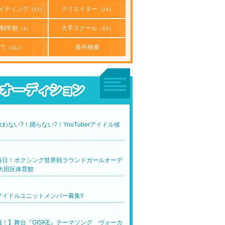
イティング
クリエイター
（15）
（24）
制学校
大手スクール
（4）
（15）
て
条件検索
（212）
わない?！踊らない?！YouTuberアイドル候
！
晦日！ボクシング世界戦ラウンドガールオーデ
大田区体育館
イドルユニットメンバー募集!!
！】舞台『GISKE』テーマソング ヴォーカ