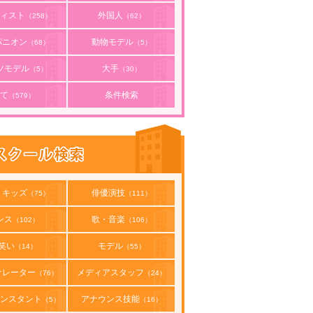
ィスト
外国人
（258）
（62）
パニオン
動物モデル
（68）
（5）
ツモデル
大手
（5）
（30）
て
条件検索
（579）
・キッズ
俳優演技
（75）
（111）
ンス
歌・音楽
（102）
（106）
笑い
モデル
（14）
（55）
ナレーター
メディアスタッフ
（76）
（24）
ンスタント
アナウンス技能
（5）
（16）