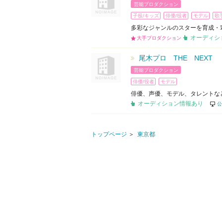
芸能プロダクション
子役/キッズ
俳優/役者
モデル
歌
多彩なジャンルのスターを育成・
オーディシ
大手プロダクション
尾木プロ THE NEXT
芸能プロダクション
俳優/役者
モデル
俳優、声優、モデル、タレントな
オーディション情報あり
公
トップページ
東京都