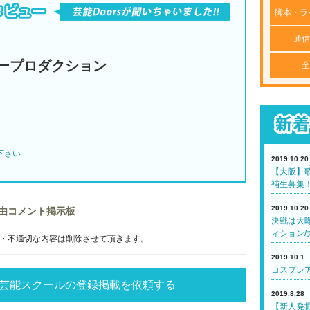
脚本・ラ
通信
ープロダクション
全
下さい
2019.10.20
【大阪】歌
補生募集
2019.10.20
由コメント掲示板
決戦は大
ィション/
・不適切な内容は削除させて頂きます。
2019.10.1
コスプレア
芸能スクールの登録掲載を依頼する
2019.8.28
【新人発掘