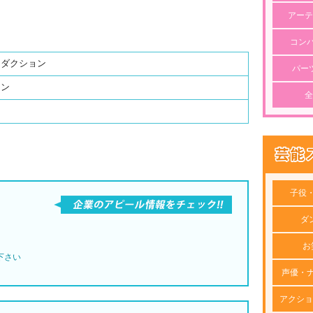
アーテ
コン
ロダクション
パー
ョン
全
子役
ダ
お
下さい
声優・
アクショ