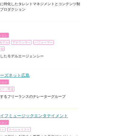
に特化したタレントマネジメントとコンテンツ制
プロダクション
ション
モデル
アナウンサー
パフォーマー
司会
したモデルエージェンシー
ーズネット広島
ション
ター・司会
するフリーランスのナレーターグループ
イフミュージックエンタテイメント
ション
スト
スペシャリスト