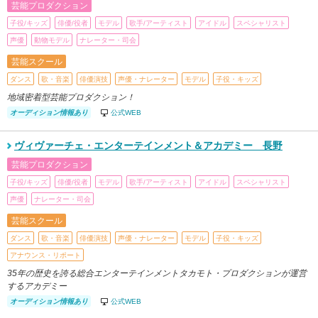
芸能プロダクション
子役/キッズ
俳優/役者
モデル
歌手/アーティスト
アイドル
スペシャリスト
声優
動物モデル
ナレーター・司会
芸能スクール
ダンス
歌・音楽
俳優演技
声優・ナレーター
モデル
子役・キッズ
地域密着型芸能プロダクション！
オーディション情報あり
公式WEB
ヴィヴァーチェ・エンターテインメント＆アカデミー 長野
芸能プロダクション
子役/キッズ
俳優/役者
モデル
歌手/アーティスト
アイドル
スペシャリスト
声優
ナレーター・司会
芸能スクール
ダンス
歌・音楽
俳優演技
声優・ナレーター
モデル
子役・キッズ
アナウンス・リポート
35年の歴史を誇る総合エンターテインメントタカモト・プロダクションが運営
するアカデミー
オーディション情報あり
公式WEB