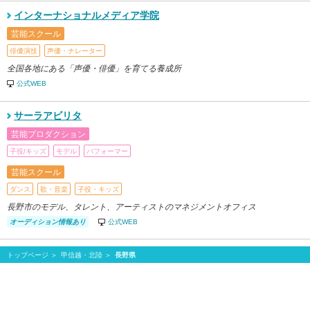
インターナショナルメディア学院
芸能スクール
俳優演技
声優・ナレーター
全国各地にある「声優・俳優」を育てる養成所
公式WEB
サーラアビリタ
芸能プロダクション
子役/キッズ
モデル
パフォーマー
芸能スクール
ダンス
歌・音楽
子役・キッズ
長野市のモデル、タレント、アーティストのマネジメントオフィス
オーディション情報あり
公式WEB
トップページ
甲信越・北陸
長野県