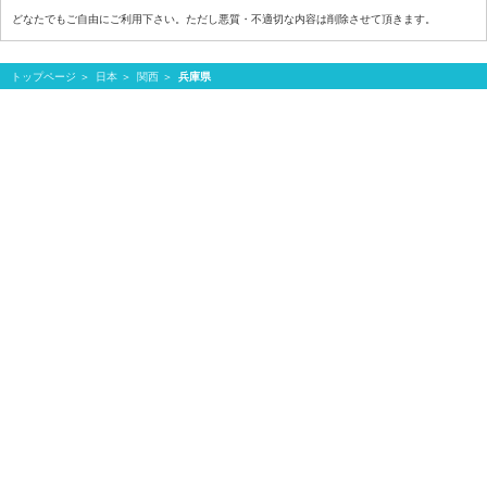
どなたでもご自由にご利用下さい。ただし悪質・不適切な内容は削除させて頂きます。
トップページ
日本
関西
兵庫県