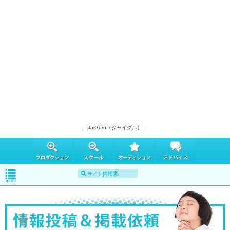
- JaiGuru（ジャイグル） -