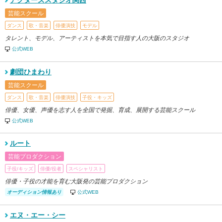
アクターズスタジオ関西
芸能スクール
ダンス
歌・音楽
俳優演技
モデル
タレント、モデル、アーティストを本気で目指す人の大阪のスタジオ
公式WEB
劇団ひまわり
芸能スクール
ダンス
歌・音楽
俳優演技
子役・キッズ
俳優、女優、声優を志す人を全国で発掘、育成、展開する芸能スクール
公式WEB
ルート
芸能プロダクション
子役/キッズ
俳優/役者
スペシャリスト
俳優・子役の才能を育む大阪発の芸能プロダクション
オーディション情報あり
公式WEB
エヌ・エー・シー