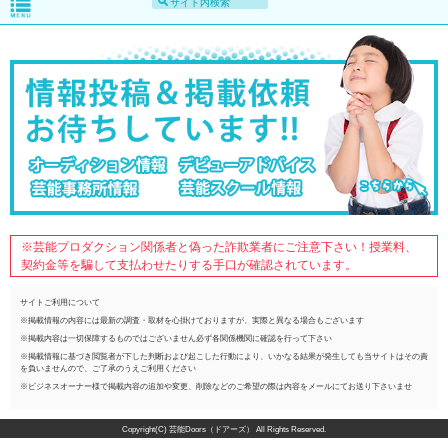
※芸能プロダクション関係者と偽った詐欺業者にご注意下さい！授業料、
契約金等を騙して支払わせたりする手口が確認されています。
サイトご利用について
※掲載情報の内容には最新の調査・取材を心掛けておりますが、実際と異なる場合もございます
※掲載内容は一切保障するものではございません必ず各関係機関に確認を行って下さい
※掲載情報に基づき閲覧者が下した判断および起こした行動により、いかなる結果が発生しても当サイトはその責
を負いませんので、ご了承のうえご利用ください
※ビジネスオーナー様で掲載内容の追加や変更、削除などのご希望の際は内容をメールにてお送り下さいませ
Copyright(C) 芸能Doors（ドアーズ） All Rights Reserved.