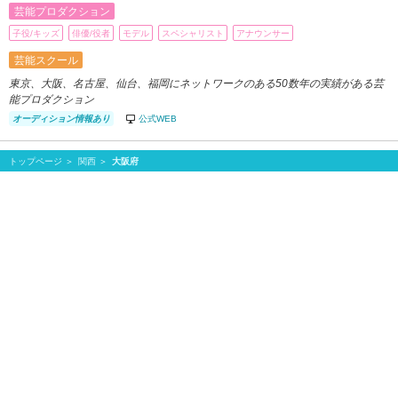
芸能プロダクション
子役/キッズ
俳優/役者
モデル
スペシャリスト
アナウンサー
芸能スクール
東京、大阪、名古屋、仙台、福岡にネットワークのある50数年の実績がある芸
能プロダクション
オーディション情報あり
公式WEB
トップページ
関西
大阪府