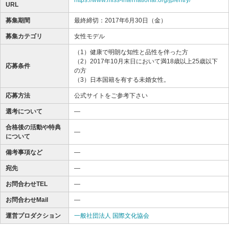
URL
募集期間
最終締切：2017年6月30日（金）
募集カテゴリ
女性モデル
（1）健康で明朗な知性と品性を伴った方
（2）2017年10月末日において満18歳以上25歳以下
応募条件
の方
（3）日本国籍を有する未婚女性。
応募方法
公式サイトをご参考下さい
選考について
―
合格後の活動や特典
―
について
備考事項など
―
宛先
―
お問合わせTEL
―
お問合わせMail
―
運営プロダクション
一般社団法人 国際文化協会