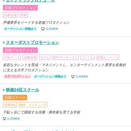
エイティワンプロデュース
芸能プロダクション
俳優/役者
声優
声優業界をリードする老舗プロダクション
オーディション情報あり
公式WEB
スターダストプロモーション
芸能プロダクション
子役/キッズ
俳優/役者
モデル
歌手/アーティスト
アイドル
外国人・ハーフ
多彩なタレントを育成・マネジメントし、エンターテインメント業界を多角的
に支える大手プロダクション
大手プロダクション
オーディション情報あり
公式WEB
映画24区スクール
芸能スクール
俳優演技
脚本・ライティング
千駄ヶ谷にて開校する俳優・脚本家を育てる学校
公式WEB