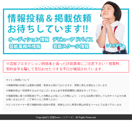
※芸能プロダクション関係者と偽った詐欺業者にご注意下さい！授業料、
契約金等を騙して支払わせたりする手口が確認されています。
サイトご利用について
※掲載情報の内容には最新の調査・取材を心掛けておりますが、実際と異なる場合もございます
※掲載内容は一切保障するものではございません必ず各関係機関に確認を行って下さい
※掲載情報に基づき閲覧者が下した判断および起こした行動により、いかなる結果が発生しても当サイトはその責
を負いませんので、ご了承のうえご利用ください
※ビジネスオーナー様で掲載内容の追加や変更、削除などのご希望の際は内容をメールにてお送り下さいませ
Copyright(C) 芸能Doors（ドアーズ） All Rights Reserved.