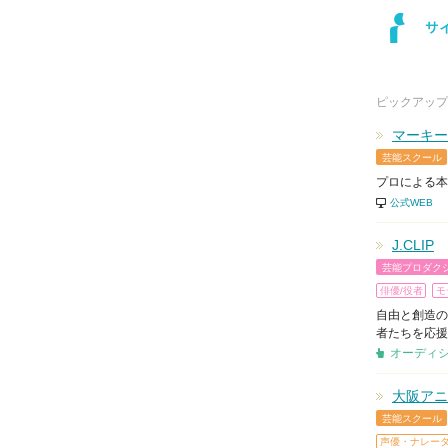
ピックアップ
マーキー
芸能スクール
プロによる本
公式WEB
J.CLIP
芸能プロダク
俳優/役者
モ
自由と創造の
者たちを応援
オーディ
大阪アニ
芸能スクール
声優・ナレー