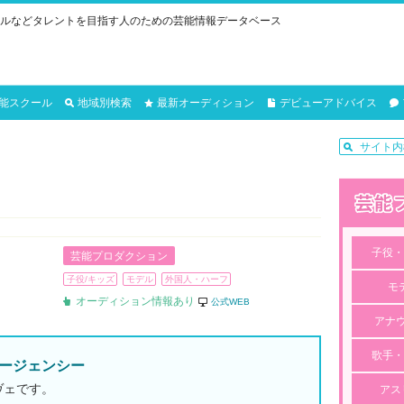
ルなどタレントを目指す人のための芸能情報データベース
能スクール
地域別検索
最新オーディション
デビューアドバイス
子役・
芸能プロダクション
子役/キッズ
モデル
外国人・ハーフ
モ
オーディション情報あり
公式WEB
アナ
歌手・
ージェンシー
ヴェです。
アス