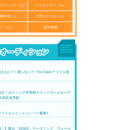
イティング
クリエイター
（15）
（24）
制学校
大手スクール
（4）
（15）
て
条件検索
（212）
わない?！踊らない?！YouTuberアイドル候
！
晦日！ボクシング世界戦ラウンドガールオーデ
大田区体育館
イドルユニットメンバー募集!!
！】舞台『GISKE』テーマソング ヴォーカ