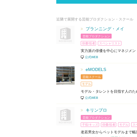
近隣で展開する芸能プロダクション・スクール
プランニング・メイ
芸能プロダクション
俳優/役者
スペシャリスト
実力派の俳優を中心にマネジメン
公式WEB
eMODELS
芸能スクール
モデル
モデル・タレントを目指す人のた
公式WEB
キリンプロ
芸能プロダクション
子役/キッズ
俳優/役者
モデル
ス
老若男女からペットモデルまで幅