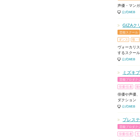
声優・マンガ
公式WEB
GIZA
芸能スクール
ダンス
歌・
ヴォーカリス
するスクール
公式WEB
ミズキプ
芸能プロダク
俳優/役者
動
俳優や声優、
ダクション
公式WEB
プレステ
芸能プロダク
俳優/役者
モ