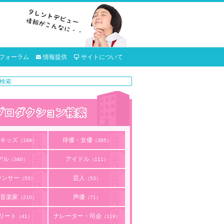
フォーラム
情報提供
サイトについて
キッズ
俳優・女優
（169）
（385）
デル
アイドル
（340）
（111）
ウンサー
芸人
（53）
（53）
音楽家
声優
（210）
（71）
リート
ナレーター・司会
（41）
（119）