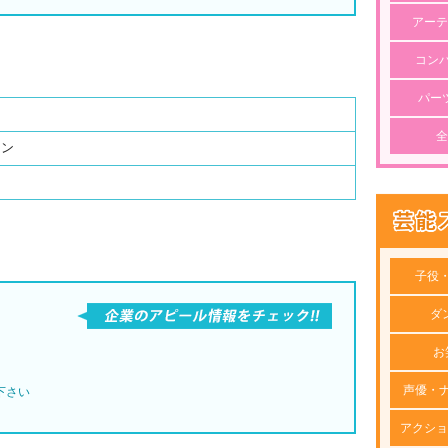
アーテ
コン
パー
全
ョン
子役
ダ
お
声優・
下さい
アクショ