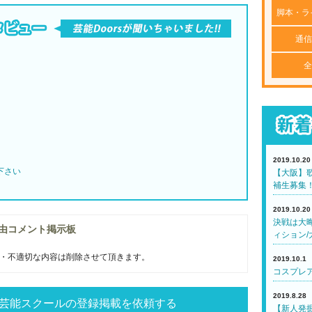
脚本・ラ
通信
全
2019.10.20
下さい
【大阪】歌
補生募集
2019.10.20
決戦は大
由コメント掲示板
ィション/
・不適切な内容は削除させて頂きます。
2019.10.1
コスプレア
2019.8.28
芸能スクールの登録掲載を依頼する
【新人発掘