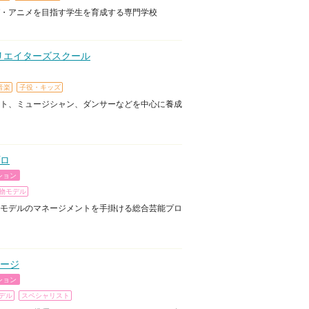
・アニメを目指す学生を育成する専門学校
クリエイターズスクール
音楽
子役・キッズ
ト、ミュージシャン、ダンサーなどを中心に養成
ロ
ション
物モデル
モデルのマネージメントを手掛ける総合芸能プロ
ージ
ション
デル
スペシャリスト