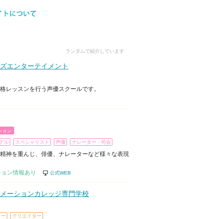
ランダムで紹介しています
ズエンターテイメント
格レッスンを行う声優スクールです。
ション
デル
スペシャリスト
声優
ナレーター・司会
精神を重んじ、俳優、ナレーターなど様々な表現
ション情報あり
公式WEB
メーションカレッジ専門学校
ター
クリエイター