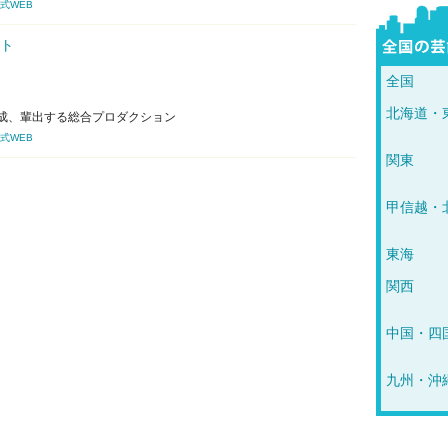
式WEB
ト
全国
北海道・
成、輩出する総合プロダクション
式WEB
関東
甲信越・
東海
関西
中国・四
九州・沖