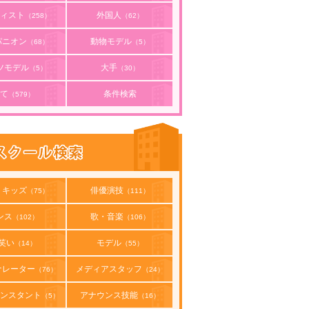
ィスト
外国人
（258）
（62）
パニオン
動物モデル
（68）
（5）
ツモデル
大手
（5）
（30）
て
条件検索
（579）
・キッズ
俳優演技
（75）
（111）
ンス
歌・音楽
（102）
（106）
笑い
モデル
（14）
（55）
ナレーター
メディアスタッフ
（76）
（24）
ンスタント
アナウンス技能
（5）
（16）