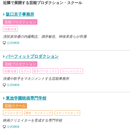
近隣で展開する芸能プロダクション・スクール
阪口京子事務所
芸能プロダクション
俳優/役者
演技派俳優の内藤剛志、酒井敏也、神保美喜らが所属
公式WEB
パーフィットプロダクション
芸能プロダクション
俳優/役者
モデル
歌手/アーティスト
スペシャリスト
俳優や歌手をマネジメントする芸能事務所
公式WEB
東放学園映画専門学校
芸能スクール
クリエイター
脚本・ライティング
メディアスタッフ
映画クリエイターを育成する専門学校
公式WEB