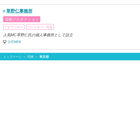
草野仁事務所
芸能プロダクション
アナウンサー
ナレーター・司会
人気MC草野仁氏の個人事務所として設立
公式WEB
トップページ
関東
東京都