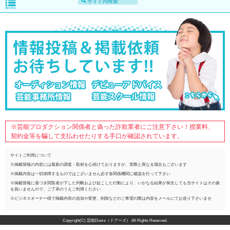
※芸能プロダクション関係者と偽った詐欺業者にご注意下さい！授業料、
契約金等を騙して支払わせたりする手口が確認されています。
サイトご利用について
※掲載情報の内容には最新の調査・取材を心掛けておりますが、実際と異なる場合もございます
※掲載内容は一切保障するものではございません必ず各関係機関に確認を行って下さい
※掲載情報に基づき閲覧者が下した判断および起こした行動により、いかなる結果が発生しても当サイトはその責
を負いませんので、ご了承のうえご利用ください
※ビジネスオーナー様で掲載内容の追加や変更、削除などのご希望の際は内容をメールにてお送り下さいませ
Copyright(C) 芸能Doors（ドアーズ） All Rights Reserved.