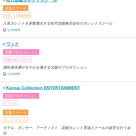
松竹芸能タレントスクール
芸能スクール
お笑い
俳優演技
人気タレントを多数輩出する松竹芸能株式会社のタレントスクール
公式WEB
ワック
芸能プロダクション
俳優/役者
モデル
個性派俳優やモデルを擁する大阪のプロダクション
公式WEB
Kansai Collection ENTERTAINMENT
芸能プロダクション
アイドル
芸能スクール
ダンス
モデル
モデル、ダンサー、アーティスト、芸能タレント育成スクールの経営を行う会
社