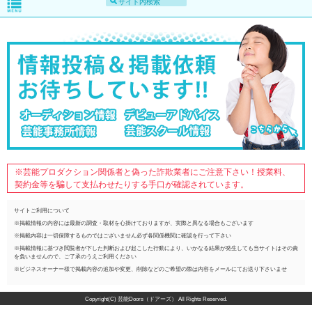
※芸能プロダクション関係者と偽った詐欺業者にご注意下さい！授業料、
契約金等を騙して支払わせたりする手口が確認されています。
サイトご利用について
※掲載情報の内容には最新の調査・取材を心掛けておりますが、実際と異なる場合もございます
※掲載内容は一切保障するものではございません必ず各関係機関に確認を行って下さい
※掲載情報に基づき閲覧者が下した判断および起こした行動により、いかなる結果が発生しても当サイトはその責
を負いませんので、ご了承のうえご利用ください
※ビジネスオーナー様で掲載内容の追加や変更、削除などのご希望の際は内容をメールにてお送り下さいませ
Copyright(C) 芸能Doors（ドアーズ） All Rights Reserved.