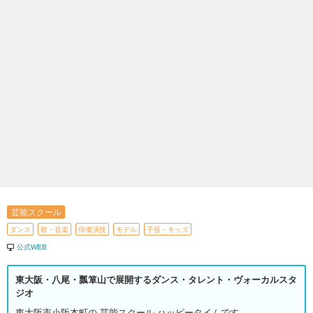
芸能スクール
ダンス
歌・音楽
俳優演技
モデル
子役・キッズ
公式WEB
東大阪・八尾・瓢箪山で展開するダンス・タレント・ヴォーカルスタ
ジオ
東大阪市小阪本町の 芸能スクール ハッピータイムです。