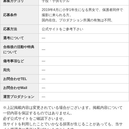
募集カテゴリ
子役・子供モデル
2019年4月に小学1年生になる男女で、保護者同伴で
応募条件
撮影に来られる方。
国内在住。プロダクション所属の有無は不問。
応募方法
公式サイトをご参考下さい
選考について
―
合格後の活動や特典
―
について
備考事項など
―
宛先
―
お問合わせTEL
―
お問合わせMail
―
運営プロダクション
―
※上記掲載内容は変更されている場合がございます。掲載内容について
一切内容を保証するものではありません。
必ず公式サイトをご確認下さいませ。
当サイトを利用したことでいかなる損害が生じることがあっても、当サ