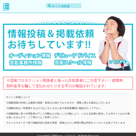
※芸能プロダクション関係者と偽った詐欺業者にご注意下さい！授業料、
契約金等を騙して支払わせたりする手口が確認されています。
サイトご利用について
※掲載情報の内容には最新の調査・取材を心掛けておりますが、実際と異なる場合もございます
※掲載内容は一切保障するものではございません必ず各関係機関に確認を行って下さい
※掲載情報に基づき閲覧者が下した判断および起こした行動により、いかなる結果が発生しても当サイトはその責
を負いませんので、ご了承のうえご利用ください
※ビジネスオーナー様で掲載内容の追加や変更、削除などのご希望の際は内容をメールにてお送り下さいませ
Copyright(C) 芸能Doors（ドアーズ） All Rights Reserved.