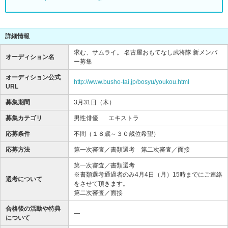
詳細情報
求む、サムライ。 名古屋おもてなし武将隊 新メンバ
オーディション名
ー募集
オーディション公式
http://www.busho-tai.jp/bosyu/youkou.html
URL
募集期間
3月31日（木）
募集カテゴリ
男性俳優
エキストラ
応募条件
不問（１８歳～３０歳位希望）
応募方法
第一次審査／書類選考 第二次審査／面接
第一次審査／書類選考
※書類選考通過者のみ4月4日（月）15時までにご連絡
選考について
をさせて頂きます。
第二次審査／面接
合格後の活動や特典
―
について