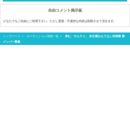
自由コメント掲示板
どなたでもご自由にご利用下さい。ただし悪質・不適切な内容は削除させて頂きます。
トップページ
オーディション情報一覧
求む、サムライ。 名古屋おもてなし武将隊 新
メンバー募集