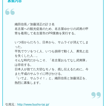
募集内容
織田信長／加藤清正の計２名
名古屋への観光促進のため、名古屋ゆかりの武将の甲
冑を着用して名古屋市のPR業務を実行する。
いつ頃からだろう。日本から、サムライが消えてしま
った。
平気でウソをつく人、いつも損得で動く人、勇気と志
を失くした人…。
そんな時代だからこそ、「名古屋おもてなし武将隊」
は存在する。
日本人が捨てた大切なモノを、残し伝えるために。今
また平成のサムライに呼びかける。
「いでよ、サムライ！」と。織田信長と加藤清正を、
熱烈に募集します。
引用元 :
http://www.busho-tai.jp/