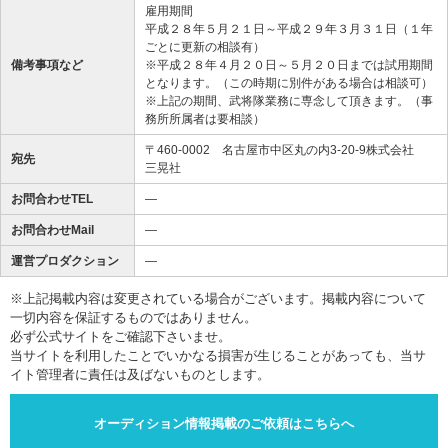
雇用期間
平成２８年５月２１日～平成２９年３月３１日（１年
ごとに更新の相談有）
備考事項など
※平成２８年４月２０日～５月２０日までは試用期間
となります。（この時期に別件がある場合は相談可）
※上記の期間、武将隊業務に専念して頂きます。（事
務所所属者は要相談）
〒460-0002 名古屋市中区丸の内3-20-9株式会社
宛先
三晃社
お問合わせTEL
―
お問合わせMail
―
運営プロダクション
―
※上記掲載内容は変更されている場合がございます。掲載内容について
一切内容を保証するものではありません。
必ず公式サイトをご確認下さいませ。
当サイトを利用したことでいかなる損害が生じることがあっても、当サ
イト管理者に責任は及ばないものとします。
オーディション情報掲載のご依頼はこちらへ