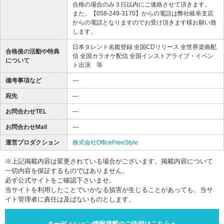
合格の場合のみ３日以内にご連絡させて頂きます。
また、【058-249-3170】からの電話は弊社岐阜支店
からの電話となりますのでお受け頂きます様お願い致
します。
日本タレント名鑑登録 全国CDリリース 全世界楽曲配
合格後の活動や特典
信 全国カラオケ配信 全国インストアライブ・イベン
について
ト出演 等
備考事項など
―
宛先
―
お問合わせTEL
―
お問合わせMail
―
運営プロダクション
株式会社OfficeFreeStyle
※上記掲載内容は変更されている場合がございます。掲載内容について
一切内容を保証するものではありません。
必ず公式サイトをご確認下さいませ。
当サイトを利用したことでいかなる損害が生じることがあっても、当サ
イト管理者に責任は及ばないものとします。
オーディション情報掲載のご依頼はこちらへ