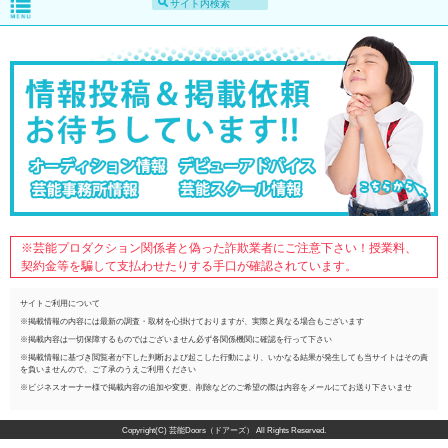
※芸能プロダクション関係者と偽った詐欺業者にご注意下さい！授業料、
契約金等を騙して支払わせたりする手口が確認されています。
サイトご利用について
※掲載情報の内容には最新の調査・取材を心掛けておりますが、実際と異なる場合もございます
※掲載内容は一切保障するものではございません必ず各関係機関に確認を行って下さい
※掲載情報に基づき閲覧者が下した判断および起こした行動により、いかなる結果が発生しても当サイトはその責
を負いませんので、ご了承のうえご利用ください
※ビジネスオーナー様で掲載内容の追加や変更、削除などのご希望の際は内容をメールにてお送り下さいませ
Copyright(C) 芸能Doors（ドアーズ） All Rights Reserved.