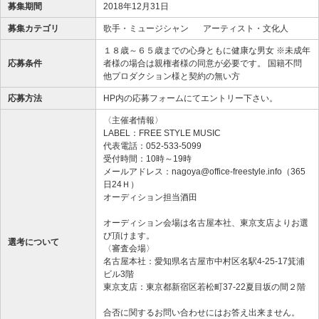
募集期間
2018年12月31日
募集カテゴリ
歌手・ミュージシャン
アーティスト・文化人
１８歳～６５歳までの心身ともに健康な男女 ※未成年
応募条件
者様の場合は親権者様の同意が必要です。 国籍不問
他プロダクション様と契約の無い方
応募方法
HP内の応募フォームにてエントリー下さい。
〈主催者情報〉
LABEL：FREE STYLE MUSIC
代表電話：052-533-5099
受付時間：10時～19時
メールアドレス：nagoya@office-freestyle.info（365
日24Ｈ）
オーディション担当酒田
オーディション会場は名古屋本社、東京支店よりお選
び頂けます。
選考について
〈審査会場〉
名古屋本社：愛知県名古屋市中村区名駅4-25-17箕浦
ビル3階
東京支店：東京都新宿区若松町37-22夏目坂の間２階
合否に関するお問い合わせにはお答え出来ません。