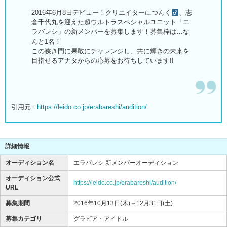
2016年6月8日デビュー！クリエイターにつんく
、志
倉千代丸を迎えた超ウルトラスペシャルユニット「エ
ラバレシ」の新メンバーを募集します！募集枠は…な
んと1名！
この狭き門に果敢にチャレンジし、共に輝きの未来を
目指せるアナタからの応募をお待ちしています!!
引用元 :
https://leido.co.jp/erabareshi/audition/
詳細情報
オーディション名
エラバレシ 新メンバーオーディション
オーディション公式
https://leido.co.jp/erabareshi/audition/
URL
募集期間
2016年10月13日(木)～12月31日(土)
募集カテゴリ
グラビア・アイドル