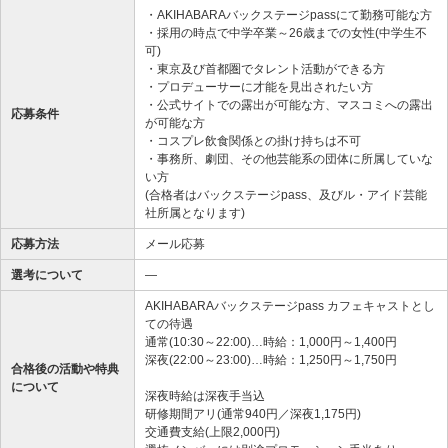
・AKIHABARAバックステージpassにて勤務可能な方
・採用の時点で中学卒業～26歳までの女性(中学生不
可)
・東京及び首都圏でタレント活動ができる方
・プロデューサーに才能を見出されたい方
・公式サイトでの露出が可能な方、マスコミへの露出
応募条件
が可能な方
・コスプレ飲食関係との掛け持ちは不可
・事務所、劇団、その他芸能系の団体に所属していな
い方
(合格者はバックステージpass、及びル・アイド芸能
社所属となります)
応募方法
メール応募
選考について
―
AKIHABARAバックステージpass カフェキャストとし
ての待遇
通常(10:30～22:00)…時給：1,000円～1,400円
深夜(22:00～23:00)…時給：1,250円～1,750円
合格後の活動や特典
について
深夜時給は深夜手当込
研修期間アリ(通常940円／深夜1,175円)
交通費支給(上限2,000円)