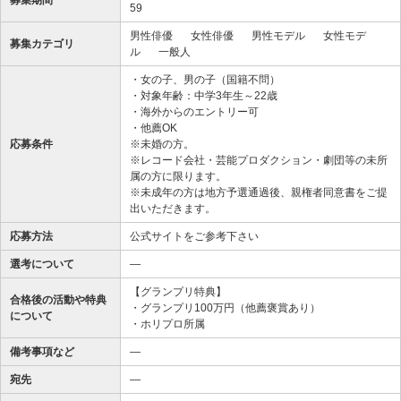
59
男性俳優
女性俳優
男性モデル
女性モデ
募集カテゴリ
ル
一般人
・女の子、男の子（国籍不問）
・対象年齢：中学3年生～22歳
・海外からのエントリー可
・他薦OK
応募条件
※未婚の方。
※レコード会社・芸能プロダクション・劇団等の未所
属の方に限ります。
※未成年の方は地方予選通過後、親権者同意書をご提
出いただきます。
応募方法
公式サイトをご参考下さい
選考について
―
【グランプリ特典】
合格後の活動や特典
・グランプリ100万円（他薦褒賞あり）
について
・ホリプロ所属
備考事項など
―
宛先
―