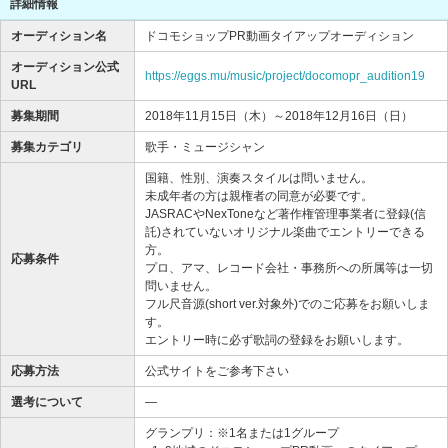
詳細情報
オーディション名
ドコモショップPR動画タイアップオーディション
オーディション公式
https://eggs.mu/music/project/docomopr_audition19
URL
募集期間
2018年11月15日（木）～2018年12月16日（日）
募集カテゴリ
歌手・ミュージシャン
国籍、性別、演奏スタイルは問いません。
未成年者の方は親権者の同意が必要です。
JASRACやNexToneなど著作権管理事業者に登録(信
託)されていないオリジナル楽曲でエントリーできる
方。
応募条件
プロ、アマ、レコード会社・事務所への所属等は一切
問いません。
フル尺音源(short ver.対象外)でのご応募をお願いしま
す。
エントリー時に必ず歌詞の登録をお願いします。
応募方法
公式サイトをご参考下さい
選考について
―
グランプリ：※1名または1グループ