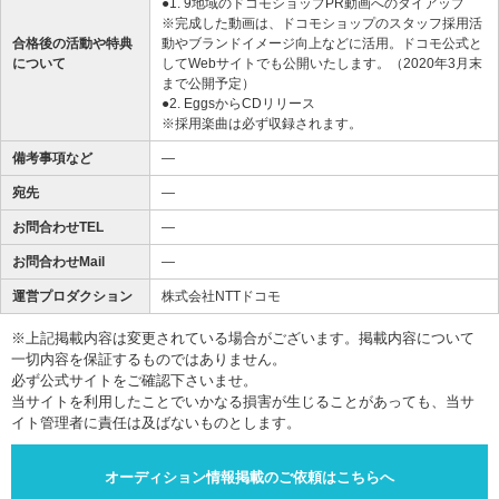
●1. 9地域のドコモショップPR動画へのタイアップ
※完成した動画は、ドコモショップのスタッフ採用活
合格後の活動や特典
動やブランドイメージ向上などに活用。ドコモ公式と
について
してWebサイトでも公開いたします。（2020年3月末
まで公開予定）
●2. EggsからCDリリース
※採用楽曲は必ず収録されます。
備考事項など
―
宛先
―
お問合わせTEL
―
お問合わせMail
―
運営プロダクション
株式会社NTTドコモ
※上記掲載内容は変更されている場合がございます。掲載内容について
一切内容を保証するものではありません。
必ず公式サイトをご確認下さいませ。
当サイトを利用したことでいかなる損害が生じることがあっても、当サ
イト管理者に責任は及ばないものとします。
オーディション情報掲載のご依頼はこちらへ