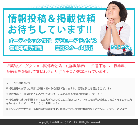
※芸能プロダクション関係者と偽った詐欺業者にご注意下さい！授業料、
契約金等を騙して支払わせたりする手口が確認されています。
サイトご利用について
※掲載情報の内容には最新の調査・取材を心掛けておりますが、実際と異なる場合もございます
※掲載内容は一切保障するものではございません必ず各関係機関に確認を行って下さい
※掲載情報に基づき閲覧者が下した判断および起こした行動により、いかなる結果が発生しても当サイトはその責
を負いませんので、ご了承のうえご利用ください
※ビジネスオーナー様で掲載内容の追加や変更、削除などのご希望の際は内容をメールにてお送り下さいませ
Copyright(C) 芸能Doors（ドアーズ） All Rights Reserved.