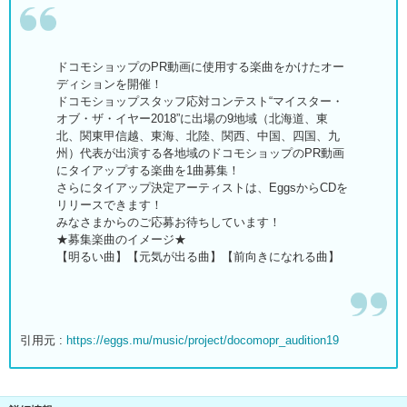
ドコモショップのPR動画に使用する楽曲をかけたオー
ディションを開催！
ドコモショップスタッフ応対コンテスト“マイスター・
オブ・ザ・イヤー2018”に出場の9地域（北海道、東
北、関東甲信越、東海、北陸、関西、中国、四国、九
州）代表が出演する各地域のドコモショップのPR動画
にタイアップする楽曲を1曲募集！
さらにタイアップ決定アーティストは、EggsからCDを
リリースできます！
みなさまからのご応募お待ちしています！
★募集楽曲のイメージ★
【明るい曲】【元気が出る曲】【前向きになれる曲】
引用元 :
https://eggs.mu/music/project/docomopr_audition19