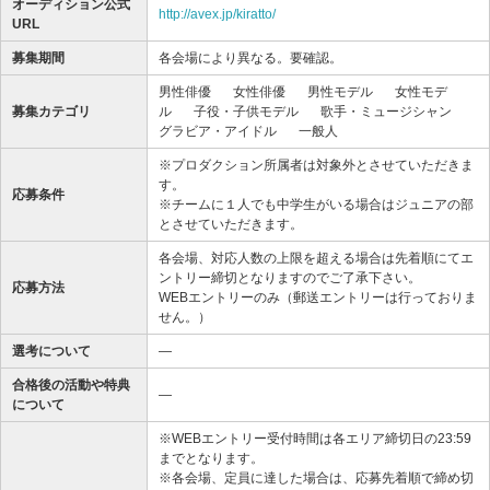
オーディション公式
http://avex.jp/kiratto/
URL
募集期間
各会場により異なる。要確認。
男性俳優
女性俳優
男性モデル
女性モデ
募集カテゴリ
ル
子役・子供モデル
歌手・ミュージシャン
グラビア・アイドル
一般人
※プロダクション所属者は対象外とさせていただきま
す。
応募条件
※チームに１人でも中学生がいる場合はジュニアの部
とさせていただきます。
各会場、対応人数の上限を超える場合は先着順にてエ
ントリー締切となりますのでご了承下さい。
応募方法
WEBエントリーのみ（郵送エントリーは行っておりま
せん。）
選考について
―
合格後の活動や特典
―
について
※WEBエントリー受付時間は各エリア締切日の23:59
までとなります。
※各会場、定員に達した場合は、応募先着順で締め切