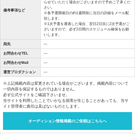
らせていただく場合がございますので予めご了承くだ
さい。
備考事項など
※各予選開催日の約1週間前に当日の詳細をメール配
信します。
※1次予選を通過した場合、翌日2日目に2次予選がご
ざいますので、必ず2日間のスケジュール確保をお願
いします。
宛先
―
お問合わせTEL
―
お問合わせMail
―
運営プロダクション
―
※上記掲載内容は変更されている場合がございます。掲載内容について
一切内容を保証するものではありません。
必ず公式サイトをご確認下さいませ。
当サイトを利用したことでいかなる損害が生じることがあっても、当サ
イト管理者に責任は及ばないものとします。
オーディション情報掲載のご依頼はこちらへ