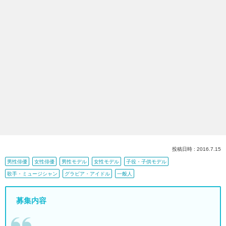
投稿日時 : 2016.7.15
男性俳優
女性俳優
男性モデル
女性モデル
子役・子供モデル
歌手・ミュージシャン
グラビア・アイドル
一般人
募集内容