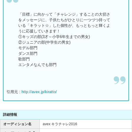
「目標」に向かって「チャレンジ」することの大切さ
をメッセージに、子供たちがひとりに一つづつ持って
いる「キラット☆」した個性が、もっともっと輝くよ
うに応援していきます！
①キッズの部(3才～小学6年生までの男女)
②ジュニアの部(中学生の男女)
モデル部門
ダンス部門
歌部門
エンタメなんでも部門
引用元 :
http://avex.jp/kiratto/
詳細情報
オーディション名
avex キラチャレ2016