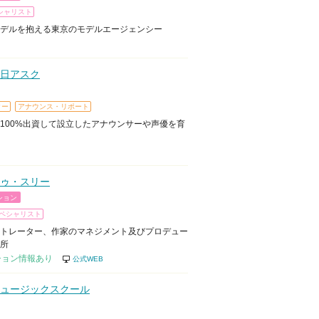
シャリスト
デルを抱える東京のモデルエージェンシー
日アスク
ター
アナウンス・リポート
100%出資して設立したアナウンサーや声優を育
ゥ・スリー
ション
ペシャリスト
トレーター、作家のマネジメント及びプロデュー
所
ション情報あり
公式WEB
ュージックスクール