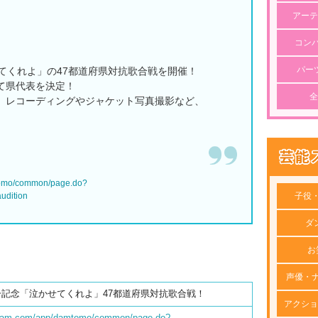
アーテ
コン
パー
てくれよ」の47都道府県対抗歌合戦を開催！
て県代表を決定！
全
、レコーディングやジャケット写真撮影など、
tomo/common/page.do?
子役
dition
ダ
お
声優・
ー記念「泣かせてくれよ」47都道府県対抗歌合戦！
アクショ
bdam.com/app/damtomo/common/page.do?