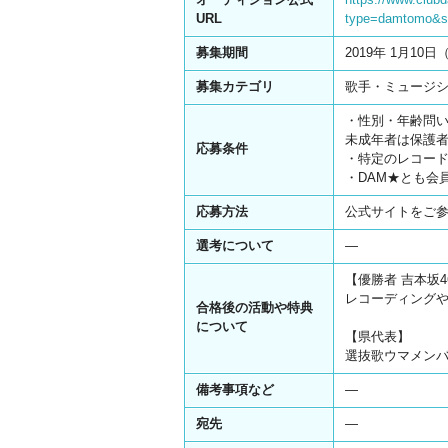
URL
type=damtomo&s
募集期間
2019年 1月10日
募集カテゴリ
歌手・ミュージ
・性別・年齢問
未成年者は保護
応募条件
・特定のレコー
・DAM★とも会
応募方法
公式サイトをご
選考について
―
【優勝者 吉本坂4
レコーディング
合格後の活動や特典
について
【県代表】
選抜歌ウマメン
備考事項など
―
宛先
―