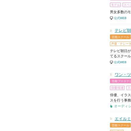
モデル
スペ
男女多数のモ
公式WEB
テレビ朝
芸能スクール
声優・ナレー
テレビ朝日が
てるスクール
公式WEB
ワン・ツ
芸能プロダク
俳優/役者
ス
俳優、イラス
スを行う事務
オーディ
エイルミ
芸能スクール