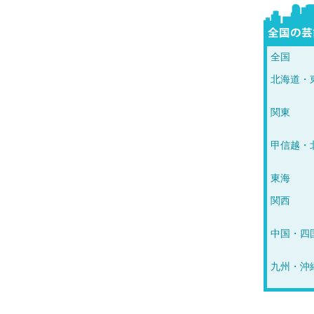
全国
北海道・
関東
甲信越・
東海
関西
中国・四
九州・沖