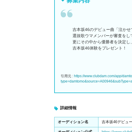
募集内容
吉本坂46のデビュー曲「泣かせ
選抜歌ウマメンバーが審査をし
更にその中から優勝者を決定し
吉本坂46体験をプレゼント！
引用元 :
https://www.clubdam.com/app/dam
type=damtomo&source=A00946&subType=au
詳細情報
オーディション名
吉本坂46デビュ
オーディション公式
https://www.clu