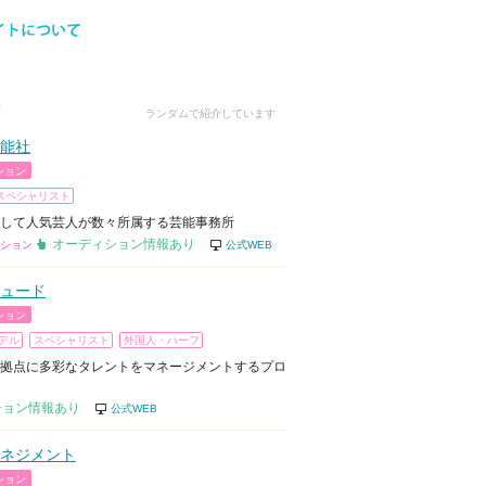
ランダムで紹介しています
能社
ション
スペシャリスト
して人気芸人が数々所属する芸能事務所
オーディション情報あり
ション
公式WEB
ュード
ション
デル
スペシャリスト
外国人・ハーフ
拠点に多彩なタレントをマネージメントするプロ
ション情報あり
公式WEB
ネジメント
ション