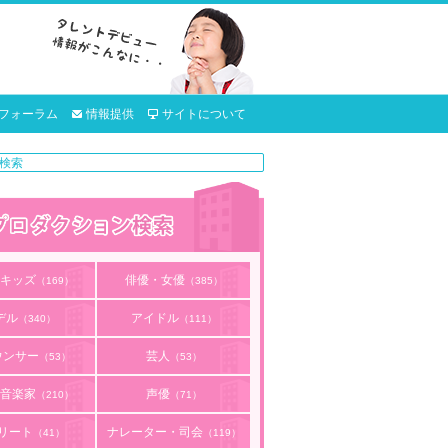
フォーラム
情報提供
サイトについて
キッズ
俳優・女優
（169）
（385）
デル
アイドル
（340）
（111）
ウンサー
芸人
（53）
（53）
音楽家
声優
（210）
（71）
リート
ナレーター・司会
（41）
（119）