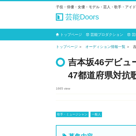
子役・俳優・女優・モデル・芸人・歌手・アイド
芸能Doors
トップページ
芸能プロダクション
芸
トップページ
オーディション情報一覧
吉本坂46デビ
47都道府県対抗
1665
view
歌手・ミュージシャン
一般人