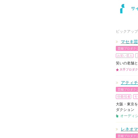
ピックアップ
マセキ芸
芸能プロダク
お笑い芸人
笑いの老舗と
大手プロダク
アティチ
芸能プロダク
俳優/役者
モ
大阪・東京を
ダクション
オーディ
レネオマ
芸能プロダク