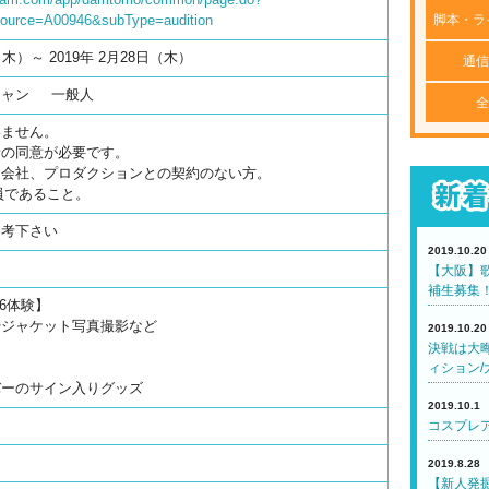
脚本・ラ
ource=A00946&subType=audition
（木）～ 2019年 2月28日（木）
通信
シャン
一般人
全
いません。
者の同意が必要です。
ド会社、プロダクションとの契約のない方。
員であること。
参考下さい
2019.10.20
【大阪】歌
補生募集
6体験】
やジャケット写真撮影など
2019.10.20
決戦は大
ィション/
バーのサイン入りグッズ
2019.10.1
コスプレア
2019.8.28
【新人発掘