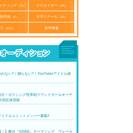
イティング
クリエイター
（15）
（24）
制学校
大手スクール
（4）
（15）
て
条件検索
（212）
わない?！踊らない?！YouTuberアイドル候
！
晦日！ボクシング世界戦ラウンドガールオーデ
大田区体育館
イドルユニットメンバー募集!!
！】舞台『GISKE』テーマソング ヴォーカ