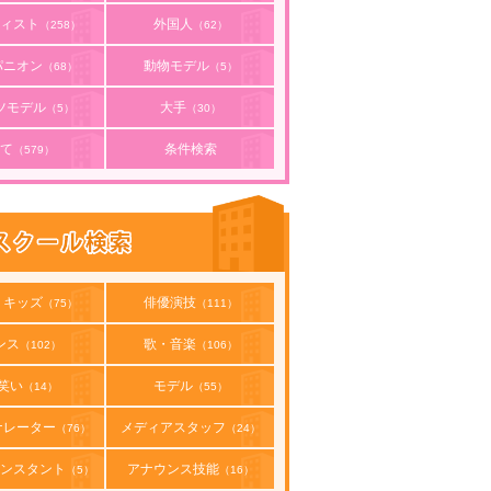
ィスト
外国人
（258）
（62）
パニオン
動物モデル
（68）
（5）
ツモデル
大手
（5）
（30）
て
条件検索
（579）
・キッズ
俳優演技
（75）
（111）
ンス
歌・音楽
（102）
（106）
笑い
モデル
（14）
（55）
ナレーター
メディアスタッフ
（76）
（24）
ンスタント
アナウンス技能
（5）
（16）