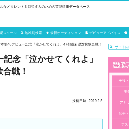
ルなどタレントを目指す人のための芸能情報データベース
能スクール
地域別検索
最新オーディション
デビューアドバイス
吉本坂46デビュー記念「泣かせてくれよ」47都道府県対抗歌合戦！
ュー記念「泣かせてくれよ」
歌合戦！
子役・
モ
投稿日時 : 2019.2.5
アナ
歌手・
アス