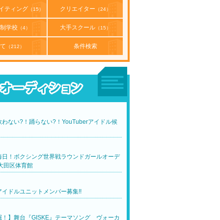
イティング
クリエイター
（15）
（24）
制学校
大手スクール
（4）
（15）
て
条件検索
（212）
わない?！踊らない?！YouTuberアイドル候
！
晦日！ボクシング世界戦ラウンドガールオーデ
大田区体育館
イドルユニットメンバー募集!!
！】舞台『GISKE』テーマソング ヴォーカ