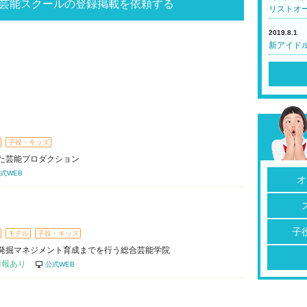
芸能スクールの登録掲載を依頼する
リストオ
2019.8.1
新アイド
子役・キッズ
た芸能プロダクション
式WEB
オ
子
モデル
子役・キッズ
発掘マネジメント育成までを行う総合芸能学院
情報あり
公式WEB