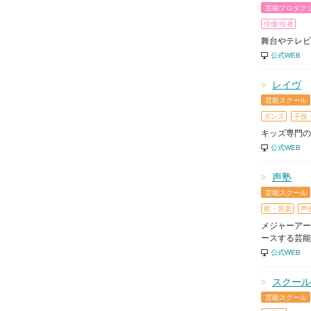
芸能プロダク
俳優/役者
舞台やテレビ
公式WEB
レイヴ
芸能スクール
ダンス
子役
キッズ専門の
公式WEB
声塾
芸能スクール
歌・音楽
声
メジャーアー
ースする芸能
公式WEB
スクール
芸能スクール