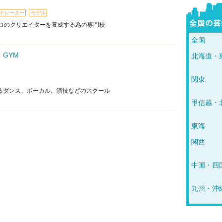
ナレーター
モデル
ロのクリエイターを養成する為の専門校
全国
L GYM
北海道・
関東
するダンス、ボーカル、演技などのスクール
甲信越・
東海
関西
中国・四
九州・沖