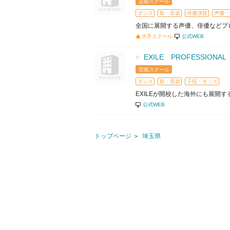
芸能スクール
ダンス
歌・音楽
俳優演技
声優・
全国に展開する声優、俳優などプ
大手スクール
公式WEB
EXILE PROFESSIONA
芸能スクール
ダンス
歌・音楽
子役・キッズ
EXILEが開校した海外にも展開
公式WEB
トップページ
埼玉県