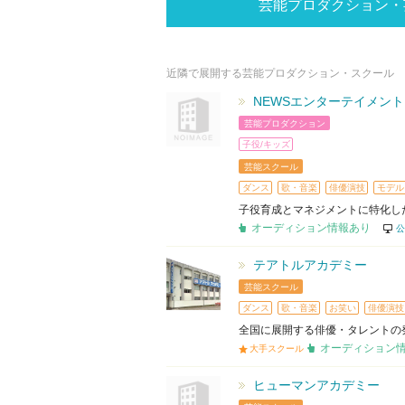
芸能プロダクション・
近隣で展開する芸能プロダクション・スクール
NEWSエンターテイメント
芸能プロダクション
子役/キッズ
芸能スクール
ダンス
歌・音楽
俳優演技
モデル
子役育成とマネジメントに特化し
オーディション情報あり
公
テアトルアカデミー
芸能スクール
ダンス
歌・音楽
お笑い
俳優演技
全国に展開する俳優・タレントの
オーディション
大手スクール
ヒューマンアカデミー