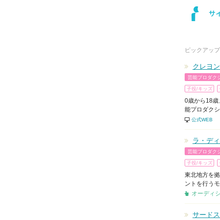
ピックアップ
クレヨン
芸能プロダク
子役/キッズ
0歳から18
能プロダクシ
公式WEB
ラ・ディ
芸能プロダク
子役/キッズ
東北地方を拠
ントを行うモ
オーディ
サードス