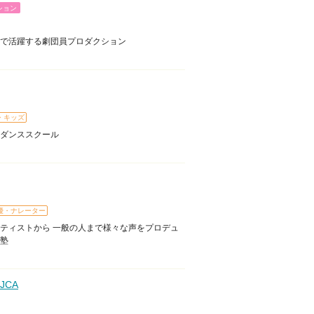
ション
で活躍する劇団員プロダクション
・キッズ
ダンススクール
優・ナレーター
ティストから 一般の人まで様々な声をプロデュ
塾
JCA