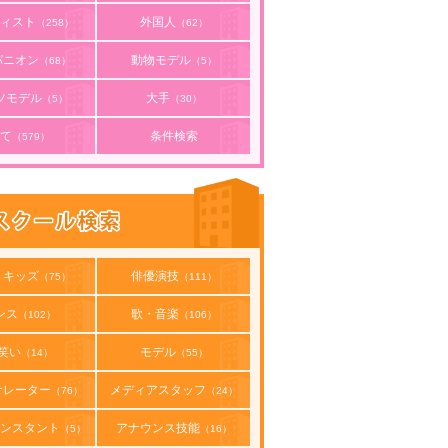
ィスト
外国人
（258）
（62）
パニオン
動物モデル
（68）
（5）
ツモデル
大手
（5）
（30）
て
条件検索
（579）
・キッズ
俳優演技
（75）
（111）
ンス
歌・音楽
（102）
（106）
笑い
モデル
（14）
（55）
ナレーター
メディアスタッフ
（76）
（24）
ンスタント
アナウンス技能
（5）
（16）