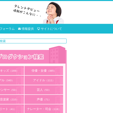
フォーラム
情報提供
サイトについて
キッズ
俳優・女優
（169）
（385）
デル
アイドル
（340）
（111）
ウンサー
芸人
（53）
（53）
音楽家
声優
（210）
（71）
リート
ナレーター・司会
（41）
（119）