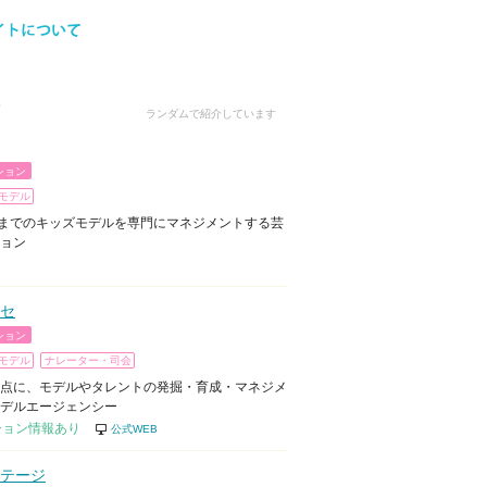
ランダムで紹介しています
ション
モデル
歳までのキッズモデルを専門にマネジメントする芸
ョン
セ
ション
モデル
ナレーター・司会
点に、モデルやタレントの発掘・育成・マネジメ
デルエージェンシー
ション情報あり
公式WEB
テージ