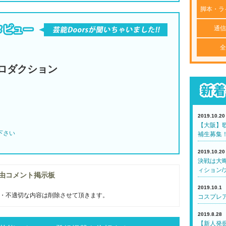
脚本・ラ
通信
全
ロダクション
2019.10.20
【大阪】歌
下さい
補生募集
2019.10.20
決戦は大
ィション/
由コメント掲示板
2019.10.1
・不適切な内容は削除させて頂きます。
コスプレア
2019.8.28
【新人発掘