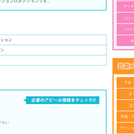
ッシュプロダクションです。
アーテ
コン
パー
クション
全
ョン
子役
ダ
お
声優・
下さい
アクショ