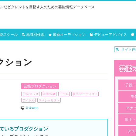
ルなどタレントを目指す人のための芸能情報データベース
能スクール
地域別検索
最新オーディション
デビューアドバイス
クション
子役・
芸能プロダクション
子役/キッズ
俳優/役者
モデル
歌手/アーティスト
モ
アイドル
スペシャリスト
アナ
公式WEB
歌手・
ているプロダクション
アス